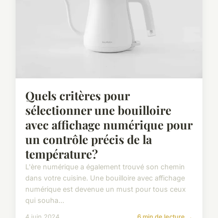
Quels critères pour
sélectionner une bouilloire
avec affichage numérique pour
un contrôle précis de la
température?
L'ère numérique a également trouvé son chemin
dans votre cuisine. Une bouilloire avec affichage
numérique est devenue un must pour tous ceux
qui souha...
4 juin 2024
6 min de lecture →