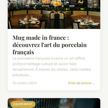
Mug made in france :
découvrez l'art du porcelain
français
La porcelaine française incarne un art raffiné,
profond héritage culturel et savoir-faire
exceptionnel. À travers les siècles, cette matière
précieuse...
19 octobre 2024
4 min de lecture →
EQUIPEMENT