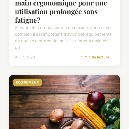
main ergonomique pour une
utilisation prolongée sans
fatigue?
Si vous êtes un passionné de cuisine, vous savez
combien il est important d'avoir des équipements
de qualité à portée de main. Un fouet à main est
un ...
4 juin 2024
5 min de lecture →
EQUIPEMENT