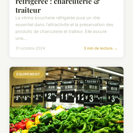
réfrigérée : charcuterie &
traiteur
La vitrine boucherie réfrigérée joue un rôle
essentiel dans l'attractivité et la préservation des
produits de charcuterie et traiteur. Elle assure
une...
31 octobre 2024
3 min de lecture →
EQUIPEMENT