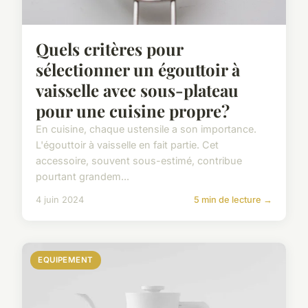
Quels critères pour
sélectionner un égouttoir à
vaisselle avec sous-plateau
pour une cuisine propre?
En cuisine, chaque ustensile a son importance.
L'égouttoir à vaisselle en fait partie. Cet
accessoire, souvent sous-estimé, contribue
pourtant grandem...
4 juin 2024
5 min de lecture →
EQUIPEMENT