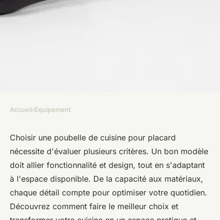
Accueil
›
Equipement
EQUIPEMENT
Comment bien choisir sa
Choisir une poubelle de cuisine pour placard
nécessite d'évaluer plusieurs critères. Un bon modèle
poubelle de cuisine pour
doit allier fonctionnalité et design, tout en s'adaptant
placard ?
à l'espace disponible. De la capacité aux matériaux,
chaque détail compte pour optimiser votre quotidien.
Nolan
•
2 novembre 2024
•
5 min de lecture
Découvrez comment faire le meilleur choix et