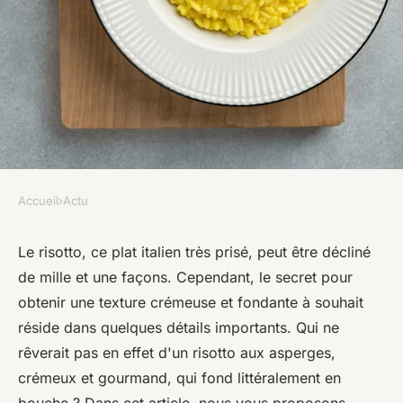
Accueil
›
Actu
ACTU
Quels conseils pour un risotto
Le risotto, ce plat italien très prisé, peut être décliné
de mille et une façons. Cependant, le secret pour
aux asperges avec une texture
obtenir une texture crémeuse et fondante à souhait
crémeuse?
réside dans quelques détails importants. Qui ne
rêverait pas en effet d'un risotto aux asperges,
Nolan
•
4 juin 2024
•
5 min de lecture
crémeux et gourmand, qui fond littéralement en